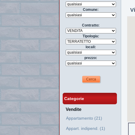
V
Comune:
Contratto:
Tipologia:
locali:
prezzo:
Categorie
Vendite
Appartamento (21)
Appart. indipend. (1)